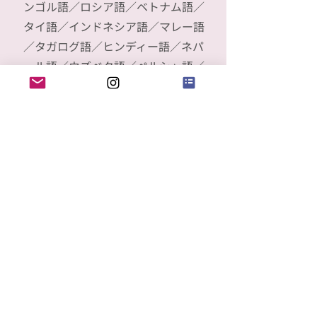
ンゴル語／ロシア語／ベトナム語／
タイ語／インドネシア語／マレー語
／タガログ語／ヒンディー語／ネパ
ール語／ウズベク語／ペルシャ語／
トルコ語／アラビア語／ヘブライ語
／ギリシャ語／クロアチア語／ハン
ガリー語／ルーマニア語／チェコ語
／スロバキア語／ポーランド語／ド
イツ語／オランダ語／フランス語／
イタリア語／スペイン語／ポルトガ
ル語／ポルトガル語（ブラジル）／
フィンランド語／スウェーデン語／
ウクライナ語／スワヒリ語
Copyright © 2025 All rights reserved. Informa Markets, a trading division of Informa PLC